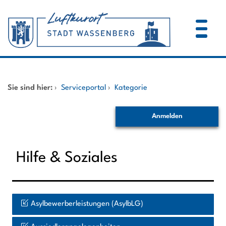
Zum Header
Zum Hauptinhalt
Zum Footer
Zum Hauptinhalt springen
Startseite
Sie sind hier:
›
Serviceportal
›
Kategorie
Dienstleistungen A-Z
Anmelden
Mitarbeitende A-Z
Hilfe & Soziales
Asylbewerberleistungen (AsylbLG)