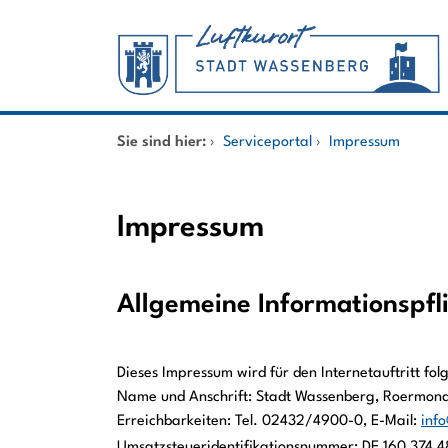
Zum Header
Zum Hauptinhalt
Zum Footer
Zum Hauptinhalt springen
Startseite
Sie sind hier:
›
Serviceportal
›
Impressum
Dienstleistungen A-Z
Impressum
Mitarbeitende A-Z
Allgemeine Informationspfl
Dieses Impressum wird für den Internetauftritt folg
Name und Anschrift: Stadt Wassenberg, Roermon
Erreichbarkeiten: Tel. 02432/4900-0, E-Mail:
inf
Umsatzsteueridentifikationsnummer: DE 160 374 4