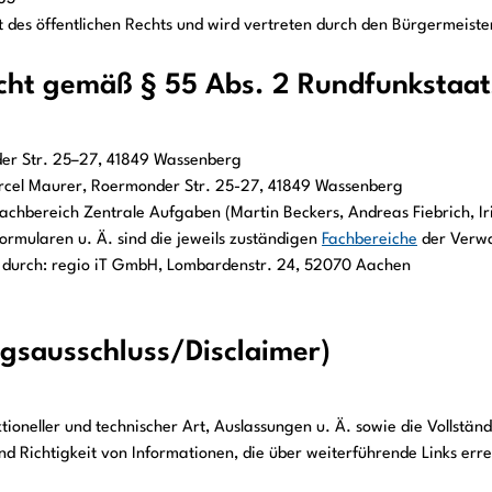
t des öffentlichen Rechts und wird vertreten durch den Bürgermeist
icht gemäß § 55 Abs. 2 Rundfunkstaat
er Str. 25–27, 41849 Wassenberg
arcel Maurer, Roermonder Str. 25-27, 41849 Wassenberg
 Fachbereich Zentrale Aufgaben (Martin Beckers, Andreas Fiebrich, I
Formularen u. Ä. sind die jeweils zuständigen
Fachbereiche
der Verwa
on durch: regio iT GmbH, Lombardenstr. 24, 52070 Aachen
ngsausschluss/Disclaimer)
tioneller und technischer Art, Auslassungen u. Ä. sowie die Vollstän
nd Richtigkeit von Informationen, die über weiterführende Links err