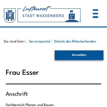
Zum Header
Zum Hauptinhalt
Zum Footer
Zum Hauptinhalt springen
Startseite
Sie sind hier:
›
Serviceportal
›
Details des Mitarbeitenden
Dienstleistungen A-Z
Anmelden
Mitarbeitende A-Z
Frau Esser
Anschrift
Fachbereich Planen und Bauen