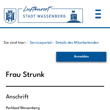
Zum Header
Zum Hauptinhalt
Zum Footer
Zum Hauptinhalt springen
Startseite
Sie sind hier:
›
Serviceportal
›
Details des Mitarbeitenden
Dienstleistungen A-Z
Anmelden
Mitarbeitende A-Z
Frau Strunk
Anschrift
Parkbad Wassenberg