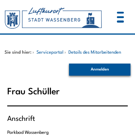
Zum Header
Zum Hauptinhalt
Zum Footer
Zum Hauptinhalt springen
Startseite
Sie sind hier:
›
Serviceportal
›
Details des Mitarbeitenden
Dienstleistungen A-Z
Anmelden
Mitarbeitende A-Z
Frau Schüller
Anschrift
Parkbad Wassenberg