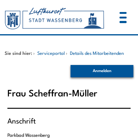
Zum Header
Zum Hauptinhalt
Zum Footer
Zum Hauptinhalt springen
Startseite
Sie sind hier:
›
Serviceportal
›
Details des Mitarbeitenden
Dienstleistungen A-Z
Anmelden
Mitarbeitende A-Z
Frau Scheffran-Müller
Anschrift
Parkbad Wassenberg