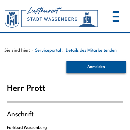
Zum Header
Zum Hauptinhalt
Zum Footer
Zum Hauptinhalt springen
Startseite
Sie sind hier:
›
Serviceportal
›
Details des Mitarbeitenden
Dienstleistungen A-Z
Anmelden
Mitarbeitende A-Z
Herr Prott
Anschrift
Parkbad Wassenberg