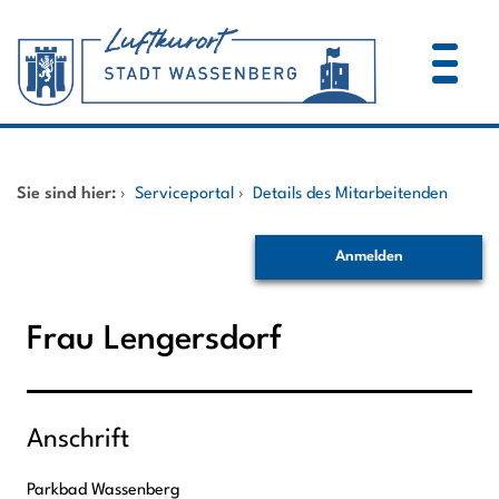
Zum Header
Zum Hauptinhalt
Zum Footer
Zum Hauptinhalt springen
Startseite
Sie sind hier:
›
Serviceportal
›
Details des Mitarbeitenden
Dienstleistungen A-Z
Anmelden
Mitarbeitende A-Z
Frau Lengersdorf
Anschrift
Parkbad Wassenberg