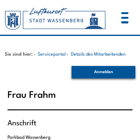
Zum Header
Zum Hauptinhalt
Zum Footer
Zum Hauptinhalt springen
Startseite
Sie sind hier:
›
Serviceportal
›
Details des Mitarbeitenden
Dienstleistungen A-Z
Anmelden
Mitarbeitende A-Z
Frau Frahm
Anschrift
Parkbad Wassenberg