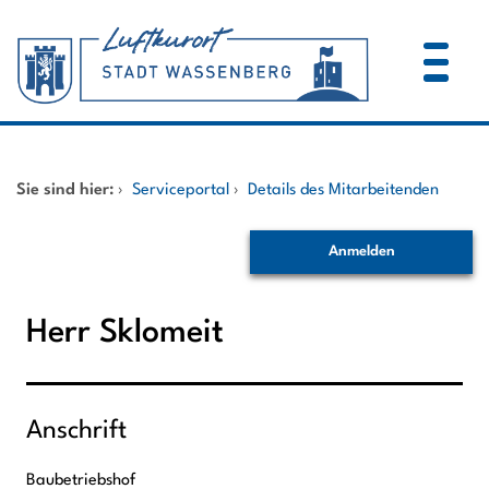
Zum Header
Zum Hauptinhalt
Zum Footer
Zum Hauptinhalt springen
Startseite
Sie sind hier:
›
Serviceportal
›
Details des Mitarbeitenden
Dienstleistungen A-Z
Anmelden
Mitarbeitende A-Z
Herr Sklomeit
Anschrift
Baubetriebshof