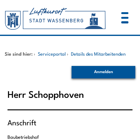
Zum Header
Zum Hauptinhalt
Zum Footer
Zum Hauptinhalt springen
Startseite
Sie sind hier:
›
Serviceportal
›
Details des Mitarbeitenden
Dienstleistungen A-Z
Anmelden
Mitarbeitende A-Z
Herr Schopphoven
Anschrift
Baubetriebshof