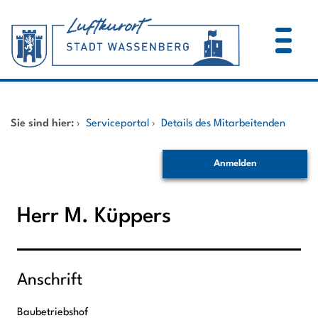
Zum Header
Zum Hauptinhalt
Zum Footer
Zum Hauptinhalt springen
Startseite
Sie sind hier:
›
Serviceportal
›
Details des Mitarbeitenden
Dienstleistungen A-Z
Anmelden
Mitarbeitende A-Z
Herr M. Küppers
Anschrift
Baubetriebshof