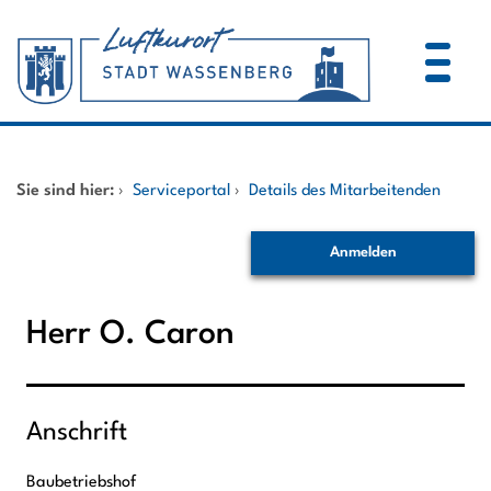
Zum Header
Zum Hauptinhalt
Zum Footer
Zum Hauptinhalt springen
Startseite
Sie sind hier:
›
Serviceportal
›
Details des Mitarbeitenden
Dienstleistungen A-Z
Anmelden
Mitarbeitende A-Z
Herr O. Caron
Anschrift
Baubetriebshof