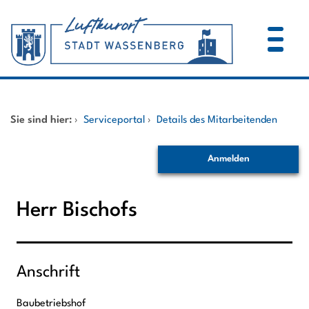
Zum Header
Zum Hauptinhalt
Zum Footer
Zum Hauptinhalt springen
Startseite
Sie sind hier:
›
Serviceportal
›
Details des Mitarbeitenden
Dienstleistungen A-Z
Anmelden
Mitarbeitende A-Z
Herr Bischofs
Anschrift
Baubetriebshof