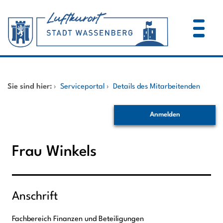
Zum Header
Zum Hauptinhalt
Zum Footer
Zum Hauptinhalt springen
Startseite
Sie sind hier:
›
Serviceportal
›
Details des Mitarbeitenden
Dienstleistungen A-Z
Anmelden
Mitarbeitende A-Z
Frau Winkels
Anschrift
Fachbereich Finanzen und Beteiligungen