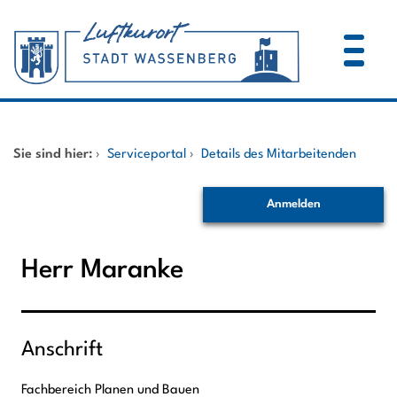
Zum Header
Zum Hauptinhalt
Zum Footer
Zum Hauptinhalt springen
Startseite
Sie sind hier:
›
Serviceportal
›
Details des Mitarbeitenden
Dienstleistungen A-Z
Anmelden
Mitarbeitende A-Z
Herr Maranke
Anschrift
Fachbereich Planen und Bauen