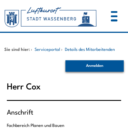
Zum Header
Zum Hauptinhalt
Zum Footer
Zum Hauptinhalt springen
Startseite
Sie sind hier:
›
Serviceportal
›
Details des Mitarbeitenden
Dienstleistungen A-Z
Anmelden
Mitarbeitende A-Z
Herr Cox
Anschrift
Fachbereich Planen und Bauen