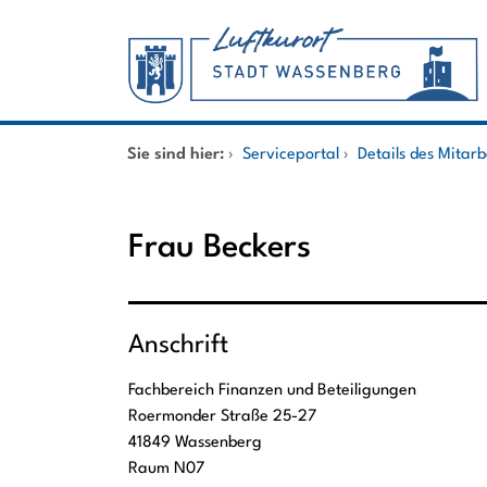
Zum Header
Zum Hauptinhalt
Zum Footer
Zum Hauptinhalt springen
Startseite
Sie sind hier:
›
Serviceportal
›
Details des Mitar
Dienstleistungen A-Z
Frau Beckers
Mitarbeitende A-Z
Anschrift
Fachbereich Finanzen und Beteiligungen
Roermonder Straße
25-27
41849
Wassenberg
Raum N07