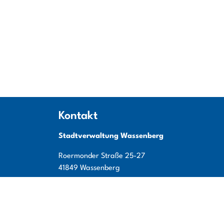
Kontakt
Stadtverwaltung Wassenberg
Roermonder Straße
25-27
41849
Wassenberg
Tel:
+49 (0) 24 32 / 49 00 - 0
Fax:
+49 (0) 24 32 / 49 00 - 119
E-Mail:
info@wassenberg.de