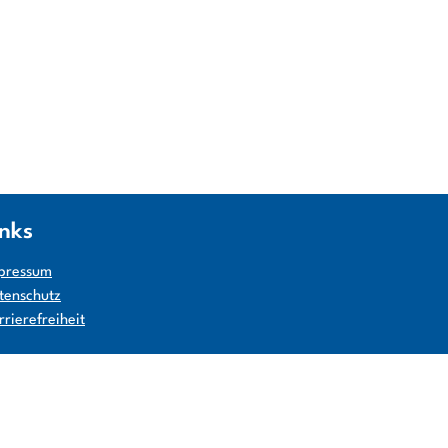
inks
pressum
tenschutz
rrierefreiheit