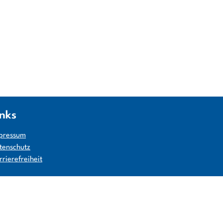
inks
pressum
tenschutz
rrierefreiheit