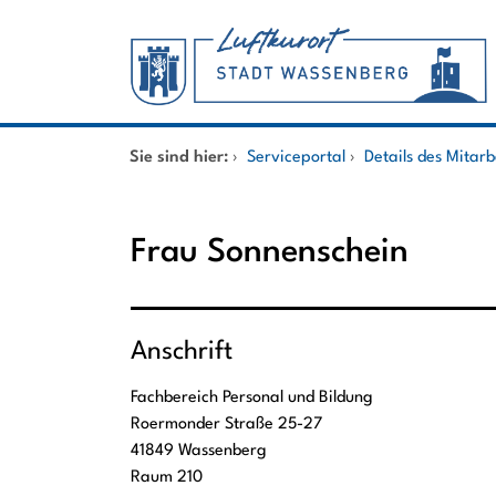
Zum Header
Zum Hauptinhalt
Zum Footer
Zum Hauptinhalt springen
Startseite
Sie sind hier:
›
Serviceportal
›
Details des Mitar
Dienstleistungen A-Z
Frau Sonnenschein
Mitarbeitende A-Z
Anschrift
Fachbereich Personal und Bildung
Roermonder Straße
25-27
41849
Wassenberg
Raum 210