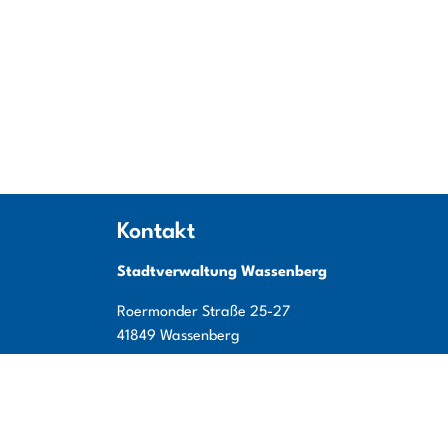
Kontakt
Stadtverwaltung Wassenberg
Roermonder Straße
25-27
41849
Wassenberg
Tel:
+49 (0) 24 32 / 49 00 - 0
Fax:
+49 (0) 24 32 / 49 00 - 119
E-Mail:
info@wassenberg.de