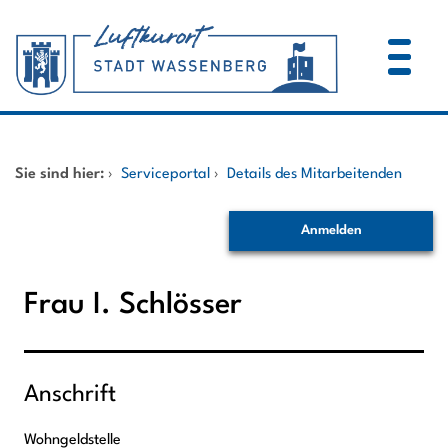
Zum Header
Zum Hauptinhalt
Zum Footer
Zum Hauptinhalt springen
Startseite
Sie sind hier:
›
Serviceportal
›
Details des Mitarbeitenden
Dienstleistungen A-Z
Anmelden
Mitarbeitende A-Z
Frau I. Schlösser
Anschrift
Wohngeldstelle