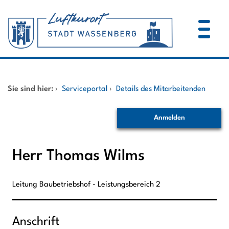
Zum Header
Zum Hauptinhalt
Zum Footer
Zum Hauptinhalt springen
Startseite
Sie sind hier:
›
Serviceportal
›
Details des Mitarbeitenden
Dienstleistungen A-Z
Anmelden
Mitarbeitende A-Z
Herr Thomas Wilms
Leitung Baubetriebshof - Leistungsbereich 2
Anschrift