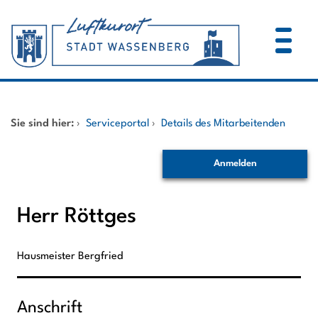
Zum Header
Zum Hauptinhalt
Zum Footer
Zum Hauptinhalt springen
Startseite
Sie sind hier:
›
Serviceportal
›
Details des Mitarbeitenden
Dienstleistungen A-Z
Anmelden
Mitarbeitende A-Z
Herr Röttges
Hausmeister Bergfried
Anschrift