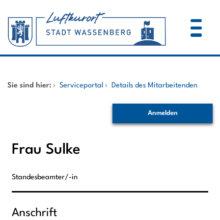
Zum Header
Zum Hauptinhalt
Zum Footer
Zum Hauptinhalt springen
Startseite
Sie sind hier:
›
Serviceportal
›
Details des Mitarbeitenden
Dienstleistungen A-Z
Anmelden
Mitarbeitende A-Z
Frau Sulke
Standesbeamter/-in
Anschrift