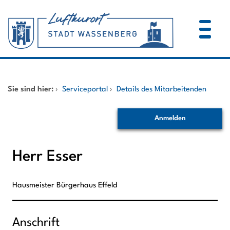
Zum Header
Zum Hauptinhalt
Zum Footer
Zum Hauptinhalt springen
Startseite
Sie sind hier:
›
Serviceportal
›
Details des Mitarbeitenden
Dienstleistungen A-Z
Anmelden
Mitarbeitende A-Z
Herr Esser
Hausmeister Bürgerhaus Effeld
Anschrift