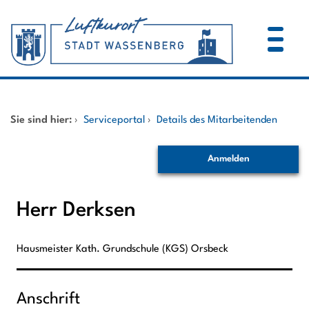
Zum Header
Zum Hauptinhalt
Zum Footer
Zum Hauptinhalt springen
Startseite
Sie sind hier:
›
Serviceportal
›
Details des Mitarbeitenden
Dienstleistungen A-Z
Anmelden
Mitarbeitende A-Z
Herr Derksen
Hausmeister Kath. Grundschule (KGS) Orsbeck
Anschrift