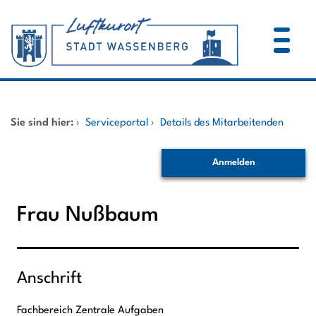
Zum Header
Zum Hauptinhalt
Zum Footer
Zum Hauptinhalt springen
Startseite
Sie sind hier:
›
Serviceportal
›
Details des Mitarbeitenden
Dienstleistungen A-Z
Anmelden
Mitarbeitende A-Z
Frau Nußbaum
Anschrift
Fachbereich Zentrale Aufgaben