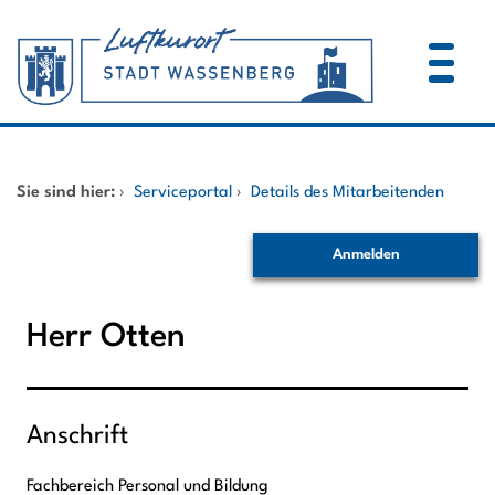
Zum Header
Zum Hauptinhalt
Zum Footer
Zum Hauptinhalt springen
Startseite
Sie sind hier:
›
Serviceportal
›
Details des Mitarbeitenden
Dienstleistungen A-Z
Anmelden
Mitarbeitende A-Z
Herr Otten
Anschrift
Fachbereich Personal und Bildung