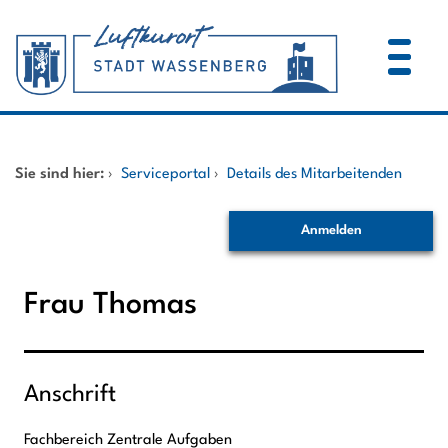
Zum Header
Zum Hauptinhalt
Zum Footer
Zum Hauptinhalt springen
Startseite
Sie sind hier:
›
Serviceportal
›
Details des Mitarbeitenden
Dienstleistungen A-Z
Anmelden
Mitarbeitende A-Z
Frau Thomas
Anschrift
Fachbereich Zentrale Aufgaben