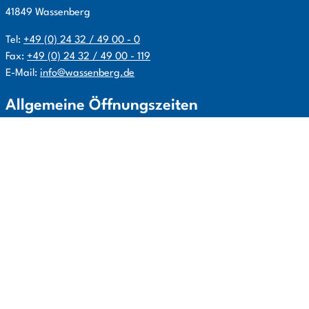
41849
Wassenberg
Tel:
+49 (0) 24 32 / 49 00 - 0
Fax:
+49 (0) 24 32 / 49 00 - 119
E-Mail:
info@wassenberg.de
Allgemeine Öffnungszeiten
Mo. – Fr.:
08:00 – 12:00 Uhr
Mo., Di., Do.:
14:00 – 16:00 Uhr
Info:
je nach Bereich Sonderöffnungszeiten beachten ggf.
Terminbuchung erforderlich
Links
Impressum