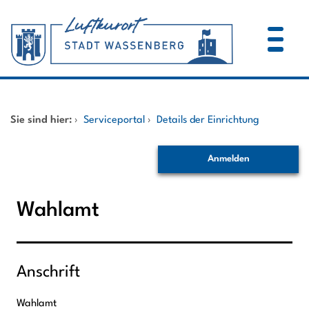
Zum Header
Zum Hauptinhalt
Zum Footer
Zum Hauptinhalt springen
Startseite
Sie sind hier:
›
Serviceportal
›
Details der Einrichtung
Dienstleistungen A-Z
Anmelden
Mitarbeitende A-Z
Wahlamt
Anschrift
Wahlamt