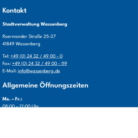
Kontakt
Stadtverwaltung Wassenberg
Roermonder Straße
25-27
41849
Wassenberg
Tel:
+49 (0) 24 32 / 49 00 - 0
Fax:
+49 (0) 24 32 / 49 00 - 119
E-Mail:
info@wassenberg.de
Allgemeine Öffnungszeiten
Mo. – Fr.:
08:00 – 12:00 Uhr
Mo., Di., Do.:
14:00 – 16:00 Uhr
Info:
je nach Bereich Sonderöffnungszeiten beachten ggf.