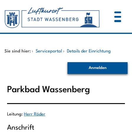
Zum Header
Zum Hauptinhalt
Zum Footer
Zum Hauptinhalt springen
Startseite
Sie sind hier:
›
Serviceportal
›
Details der Einrichtung
Dienstleistungen A-Z
Anmelden
Mitarbeitende A-Z
Parkbad Wassenberg
Leitung:
Herr Röder
Beschreibung
Anschrift