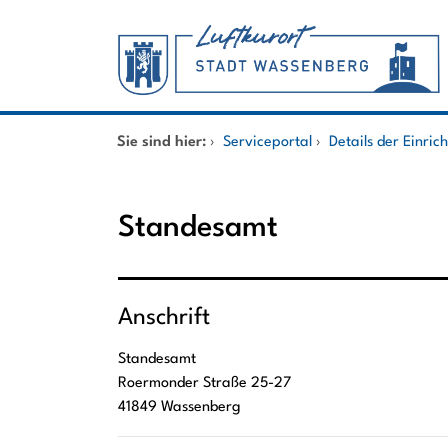
Zum Header
Zum Hauptinhalt
Zum Footer
Zum Hauptinhalt springen
Startseite
Sie sind hier:
›
Serviceportal
›
Details der Einric
Dienstleistungen A-Z
Standesamt
Mitarbeitende A-Z
Anschrift
Standesamt
Roermonder Straße
25-27
41849
Wassenberg