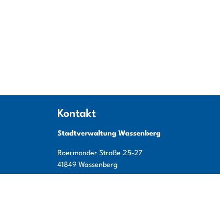
Kontakt
Stadtverwaltung Wassenberg
Roermonder Straße
25-27
41849
Wassenberg
Tel:
+49 (0) 24 32 / 49 00 - 0
Fax:
+49 (0) 24 32 / 49 00 - 119
E-Mail:
info@wassenberg.de