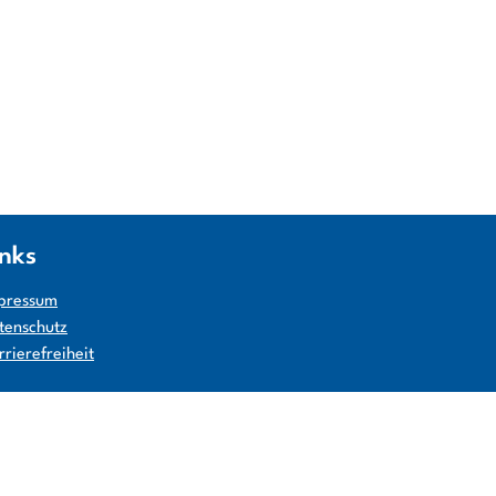
inks
pressum
tenschutz
rrierefreiheit