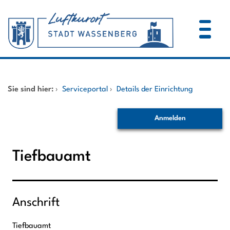
Zum Header
Zum Hauptinhalt
Zum Footer
Zum Hauptinhalt springen
Startseite
Sie sind hier:
›
Serviceportal
›
Details der Einrichtung
Dienstleistungen A-Z
Anmelden
Mitarbeitende A-Z
Tiefbauamt
Anschrift
Tiefbauamt