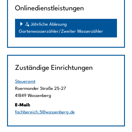
Onlinedienstleistungen
Jährliche Ablesung
Gartenwasserzähler/Zweiter Wasserzähler
Zuständige Einrichtungen
Steueramt
Straße:
Hausnummer:
Roermonder Straße
25-27
PLZ:
Ort:
41849
Wassenberg
E-Mail:
fachbereich.5@wassenberg.de