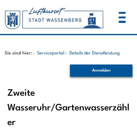
Zum Header
Zum Hauptinhalt
Zum Footer
Zum Hauptinhalt springen
Startseite
Sie sind hier:
›
Serviceportal
›
Details der Dienstleistung
Dienstleistungen A-Z
Anmelden
Mitarbeitende A-Z
Zweite
Wasseruhr/Gartenwasserzähl
er