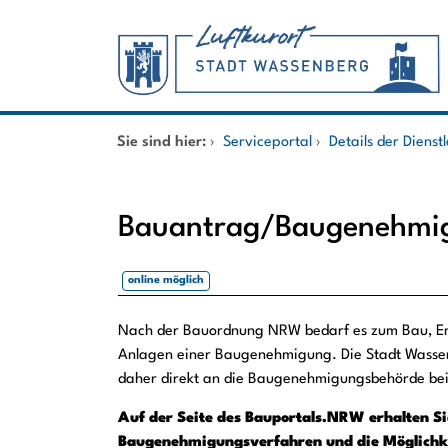
Zum Header
Zum Hauptinhalt
Zum Footer
Zum Hauptinhalt springen
Startseite
Sie sind hier:
›
Serviceportal
›
Details der Dienst
Dienstleistungen A-Z
Bauantrag/Baugenehmi
Mitarbeitende A-Z
online möglich
Beschreibung
Nach der Bauordnung NRW bedarf es zum Bau, Er
Anlagen einer Baugenehmigung. Die Stadt Wasse
daher direkt an die Baugenehmigungsbehörde beim
Auf der Seite des Bauportals.NRW erhalten S
Baugenehmigungsverfahren und die Möglichkei