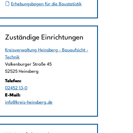
Erhebungsbogen für die Baustatistik
Zuständige Einrichtungen
Kreisverwaltung Heinsberg - Bauaufsicht -
Technik
Straße:
Hausnummer:
Valkenburger Straße
45
PLZ:
Ort:
52525
Heinsberg
Telefon:
02452 13-0
E-Mail:
info@kreis-heinsberg.de