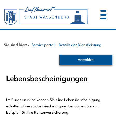
Zum Header
Zum Hauptinhalt
Zum Footer
Zum Hauptinhalt springen
Startseite
Sie sind hier:
›
Serviceportal
›
Details der Dienstleistung
Dienstleistungen A-Z
Anmelden
Mitarbeitende A-Z
Lebensbescheinigungen
Im Bürgerservice können Sie eine Lebensbescheinigung
Beschreibung
erhalten. Eine solche Bescheinigung benötigen Sie zum
Beispiel für Ihre Rentenversicherung.