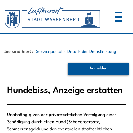
Zum Header
Zum Hauptinhalt
Zum Footer
Zum Hauptinhalt springen
Startseite
Sie sind hier:
›
Serviceportal
›
Details der Dienstleistung
Dienstleistungen A-Z
Anmelden
Mitarbeitende A-Z
Hundebiss, Anzeige erstatten
Unabhängig von der privatrechtlichen Verfolgung einer
Beschreibung
Schädigung durch einen Hund (Schadensersatz,
Schmerzensgeld) und den eventuellen strafrechtlichen