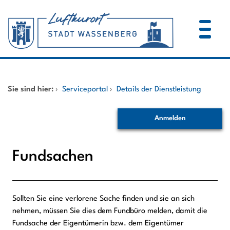
Zum Header
Zum Hauptinhalt
Zum Footer
Zum Hauptinhalt springen
Startseite
Sie sind hier:
›
Serviceportal
›
Details der Dienstleistung
Dienstleistungen A-Z
Anmelden
Mitarbeitende A-Z
Fundsachen
Sollten Sie eine verlorene Sache finden und sie an sich
Beschreibung
nehmen, müssen Sie dies dem Fundbüro melden, damit die
Fundsache der Eigentümerin bzw. dem Eigentümer