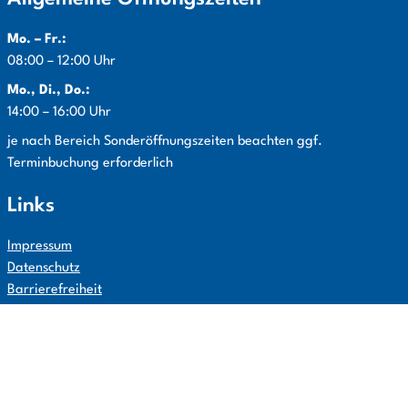
Mo. – Fr.:
08:00 – 12:00 Uhr
Mo., Di., Do.:
14:00 – 16:00 Uhr
Info:
je nach Bereich Sonderöffnungszeiten beachten ggf.
Terminbuchung erforderlich
Links
Impressum
Datenschutz
Barrierefreiheit