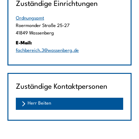
Zuständige Einrichtungen
Ordnungsamt
Straße:
Hausnummer:
Roermonder Straße
25-27
PLZ:
Ort:
41849
Wassenberg
E-Mail:
fachbereich.3@wassenberg.de
Zuständige Kontaktpersonen
Herr Beiten