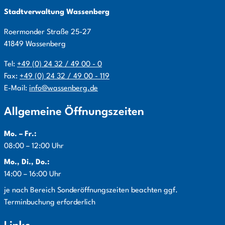
Stadtverwaltung Wassenberg
Roermonder Straße
25-27
41849
Wassenberg
Tel:
+49 (0) 24 32 / 49 00 - 0
Fax:
+49 (0) 24 32 / 49 00 - 119
E-Mail:
info@wassenberg.de
Allgemeine Öffnungszeiten
Mo. – Fr.:
08:00 – 12:00 Uhr
Mo., Di., Do.:
14:00 – 16:00 Uhr
Info:
je nach Bereich Sonderöffnungszeiten beachten ggf.
Terminbuchung erforderlich