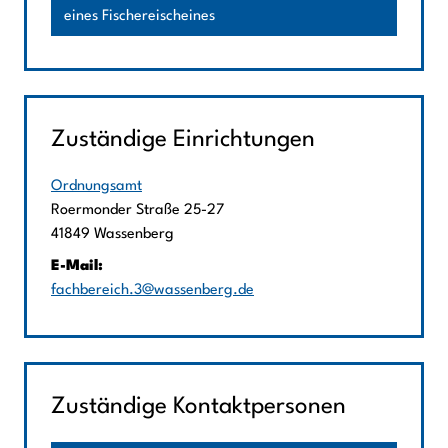
eines Fischereischeines
Zuständige Einrichtungen
Ordnungsamt
Straße:
Hausnummer:
Roermonder Straße
25-27
PLZ:
Ort:
41849
Wassenberg
E-Mail:
fachbereich.3@wassenberg.de
Zuständige Kontaktpersonen