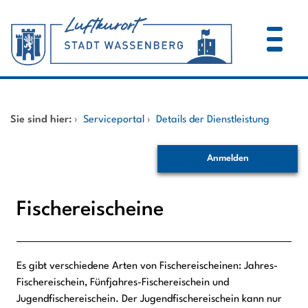
Zum Header
Zum Hauptinhalt
Zum Footer
Zum Hauptinhalt springen
Startseite
Sie sind hier:
›
Serviceportal
›
Details der Dienstleistung
Dienstleistungen A-Z
Anmelden
Mitarbeitende A-Z
Fischereischeine
Es gibt verschiedene Arten von Fischereischeinen: Jahres-
Beschreibung
Fischereischein, Fünfjahres-Fischereischein und
Jugendfischereischein. Der Jugendfischereischein kann nur