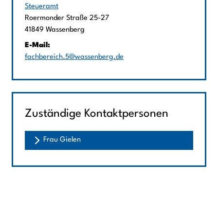
Steueramt
Straße:
Hausnummer:
Roermonder Straße
25-27
PLZ:
Ort:
41849
Wassenberg
E-Mail:
fachbereich.5@wassenberg.de
Zuständige Kontaktpersonen
Frau Gielen