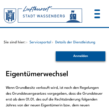
Zum Header
Zum Hauptinhalt
Zum Footer
Zum Hauptinhalt springen
Startseite
Sie sind hier:
›
Serviceportal
›
Details der Dienstleistung
Dienstleistungen A-Z
Anmelden
Mitarbeitende A-Z
Eigentümerwechsel
Wenn Grundbesitz verkauft wird, ist nach den Regelungen
Kurzbeschreibung
des Grundsteuergesetzes vorgegeben, dass die Grundsteuer
erst ab dem 01.01. des auf die Rechtsänderung folgenden
Jahres von der neuen Eigentümerin bzw. dem neuen