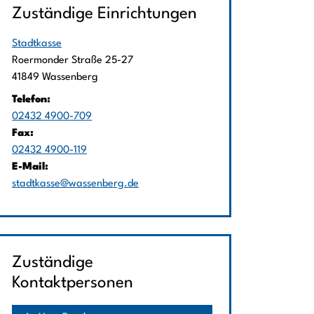
Zuständige Einrichtungen
Stadtkasse
Straße:
Hausnummer:
Roermonder Straße
25-27
PLZ:
Ort:
41849
Wassenberg
Telefon:
02432 4900-709
Fax:
02432 4900-119
E-Mail:
stadtkasse@wassenberg.de
Zuständige
Kontaktpersonen