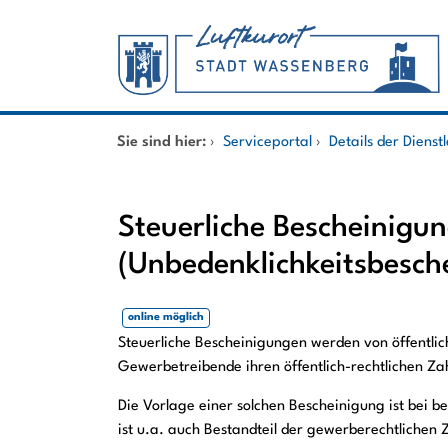
Zum Header
Zum Hauptinhalt
Zum Footer
Zum Hauptinhalt springen
Startseite
Sie sind hier:
›
Serviceportal
›
Details der Dienst
Dienstleistungen A-Z
Steuerliche Bescheinigu
Mitarbeitende A-Z
(Unbedenklichkeitsbesch
online möglich
Kurzbeschreibung
Steuerliche Bescheinigungen werden von öffentli
Gewerbetreibende ihren öffentlich-rechtlichen 
Die Vorlage einer solchen Bescheinigung ist bei b
ist u.a. auch Bestandteil der gewerberechtlichen