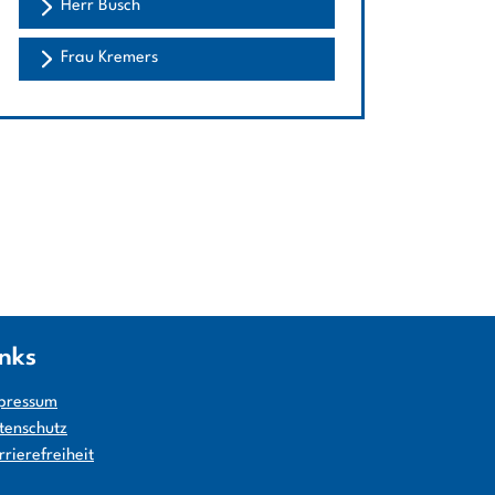
Herr Busch
Frau Kremers
inks
pressum
tenschutz
rrierefreiheit