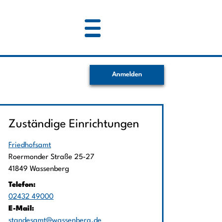
Anmelden
Zuständige Einrichtungen
Friedhofsamt
Straße:
Hausnummer:
Roermonder Straße
25-27
PLZ:
Ort:
41849
Wassenberg
Telefon:
02432 49000
E-Mail:
standesamt@wassenberg.de