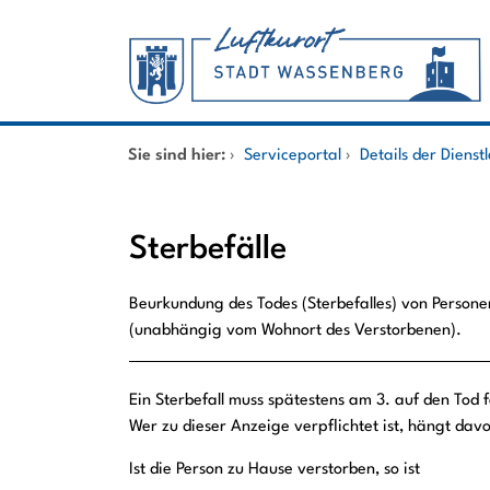
Zum Header
Zum Hauptinhalt
Zum Footer
Zum Hauptinhalt springen
Startseite
Sie sind hier:
›
Serviceportal
›
Details der Dienst
Dienstleistungen A-Z
Sterbefälle
Mitarbeitende A-Z
Kurzbeschreibung
Beurkundung des Todes (Sterbefalles) von Persone
(unabhängig vom Wohnort des Verstorbenen).
Beschreibung
Ein Sterbefall muss spätestens am 3. auf den To
Wer zu dieser Anzeige verpflichtet ist, hängt davo
Ist die Person zu Hause verstorben, so ist