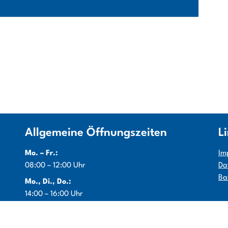
Allgemeine Öffnungszeiten
L
Mo. – Fr.:
Im
08:00 – 12:00 Uhr
Da
Ba
Mo., Di., Do.:
14:00 – 16:00 Uhr
Info:
je nach Bereich Sonderöffnungszeiten beachten ggf.
Terminbuchung erforderlich