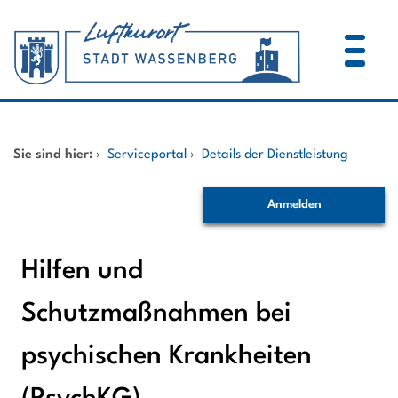
Zum Header
Zum Hauptinhalt
Zum Footer
Zum Hauptinhalt springen
Startseite
Sie sind hier:
›
Serviceportal
›
Details der Dienstleistung
Dienstleistungen A-Z
Anmelden
Mitarbeitende A-Z
Hilfen und
Schutzmaßnahmen bei
psychischen Krankheiten