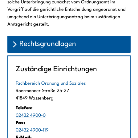
solche Unterbringung zunächst vom Ordnungsamt im
Vorgriff auf die gerichtliche Entscheidung angeordnet und
umgehend ein Unterbringungsantrag beim zuständigen
Amtsgericht gestellt.
Rechtsgrundlagen
Zuständige Einrichtungen
Fachbereich Ordnung und Soziales
Straße:
Hausnummer:
Roermonder Straße
25-27
PLZ:
Ort:
41849
Wassenberg
Telefon:
02432 4900-0
Fax:
02432 4900-119
E-Mail: