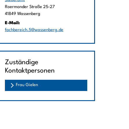
Steueramt
Straße:
Hausnummer:
Roermonder Straße
25-27
PLZ:
Ort:
41849
Wassenberg
E-Mail:
fachbereich.5@wassenberg.de
Zuständige
Kontaktpersonen
Frau Gielen