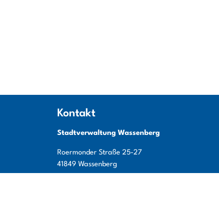
Kontakt
Stadtverwaltung Wassenberg
Roermonder Straße
25-27
41849
Wassenberg
Tel:
+49 (0) 24 32 / 49 00 - 0
Fax:
+49 (0) 24 32 / 49 00 - 119
E-Mail:
info@wassenberg.de