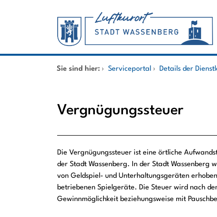
Zum Header
Zum Hauptinhalt
Zum Footer
Zum Hauptinhalt springen
Startseite
Sie sind hier:
›
Serviceportal
›
Details der Dienst
Dienstleistungen A-Z
Vergnügungssteuer
Mitarbeitende A-Z
Beschreibung
Die Vergnügungssteuer ist eine örtliche Aufwand
der Stadt Wassenberg. In der Stadt Wassenberg w
von Geldspiel- und Unterhaltungsgeräten erhoben.
betriebenen Spielgeräte. Die Steuer wird nach de
Gewinnmöglichkeit beziehungsweise mit Pauschbe