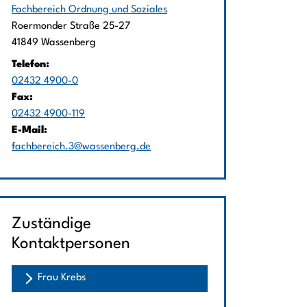
Fachbereich Ordnung und Soziales
Straße:
Hausnummer:
Roermonder Straße
25-27
PLZ:
Ort:
41849
Wassenberg
Telefon:
02432 4900-0
Fax:
02432 4900-119
E-Mail:
fachbereich.3@wassenberg.de
Zuständige
Kontaktpersonen
Frau Krebs