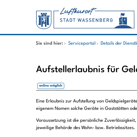
Zum Header
Zum Hauptinhalt
Zum Footer
Zum Hauptinhalt springen
Startseite
Sie sind hier:
›
Serviceportal
›
Details der Dienst
Dienstleistungen A-Z
Aufstellerlaubnis für Ge
Mitarbeitende A-Z
online möglich
Beschreibung
Eine Erlaubnis zur Aufstellung von Geldspielgerät
eigenem Namen solche Geräte in Gaststätten oder 
Voraussetzung ist die persönliche Zuverlässigkeit,
jeweilige Behörde des Wohn- bzw. Betriebssitzes.