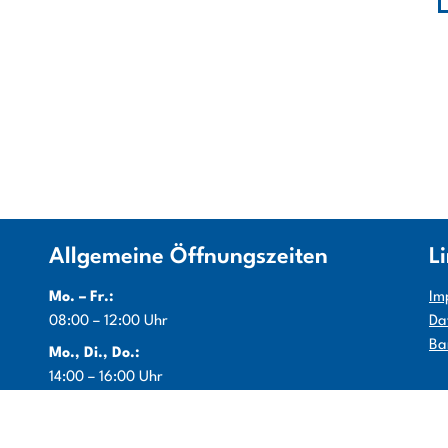
Allgemeine Öffnungszeiten
L
Mo. – Fr.:
Im
08:00 – 12:00 Uhr
Da
Ba
Mo., Di., Do.:
14:00 – 16:00 Uhr
Info:
je nach Bereich Sonderöffnungszeiten beachten ggf.
Terminbuchung erforderlich