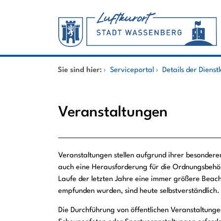
Zum Header
Zum Hauptinhalt
Zum Footer
Zum Hauptinhalt springen
Startseite
Sie sind hier:
›
Serviceportal
›
Details der Dienst
Dienstleistungen A-Z
Veranstaltungen
Mitarbeitende A-Z
Beschreibung
Veranstaltungen stellen aufgrund ihrer besondere
auch eine Herausforderung für die Ordnungsbehör
Laufe der letzten Jahre eine immer größere Beach
empfunden wurden, sind heute selbstverständlich.
Die Durchführung von öffentlichen Veranstaltunge