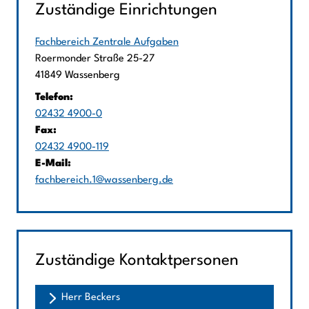
Zuständige Einrichtungen
Fachbereich Zentrale Aufgaben
Straße:
Hausnummer:
Roermonder Straße
25-27
PLZ:
Ort:
41849
Wassenberg
Telefon:
02432 4900-0
Fax:
02432 4900-119
E-Mail:
fachbereich.1@wassenberg.de
Zuständige Kontaktpersonen
Herr Beckers