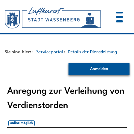
Zum Header
Zum Hauptinhalt
Zum Footer
Zum Hauptinhalt springen
Startseite
Sie sind hier:
›
Serviceportal
›
Details der Dienstleistung
Dienstleistungen A-Z
Anmelden
Mitarbeitende A-Z
Anregung zur Verleihung von
Verdienstorden
online möglich